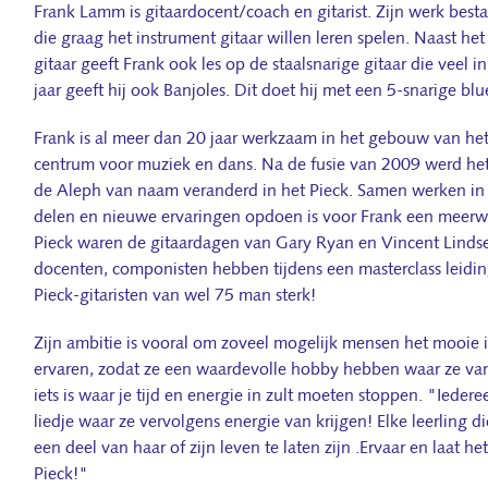
Frank Lamm is gitaardocent/coach en gitarist. Zijn werk besta
die graag het instrument gitaar willen leren spelen. Naast h
gitaar geeft Frank ook les op de staalsnarige gitaar die veel 
jaar geeft hij ook Banjoles. Dit doet hij met een 5-snarige blu
Frank is al meer dan 20 jaar werkzaam in het gebouw van het
centrum voor muziek en dans. Na de fusie van 2009 werd het
de Aleph van naam veranderd in het Pieck. Samen werken in 
delen en nieuwe ervaringen opdoen is voor Frank een meerwaa
Pieck waren de gitaardagen van Gary Ryan en Vincent Lindsey
docenten, componisten hebben tijdens een masterclass leidi
Pieck-gitaristen van wel 75 man sterk!
Zijn ambitie is vooral om zoveel mogelijk mensen het mooie 
ervaren, zodat ze een waardevolle hobby hebben waar ze van
iets is waar je tijd en energie in zult moeten stoppen. "Iedere
liedje waar ze vervolgens energie van krijgen! Elke leerling d
een deel van haar of zijn leven te laten zijn .Ervaar en laat he
Pieck!"