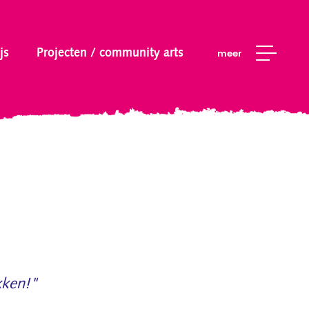
js
Projecten / community arts
meer
kken!"