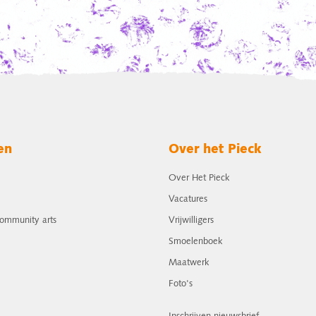
en
Over het Pieck
Over Het Pieck
Vacatures
community arts
Vrijwilligers
Smoelenboek
Maatwerk
Foto's