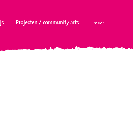
js
Projecten / community arts
meer